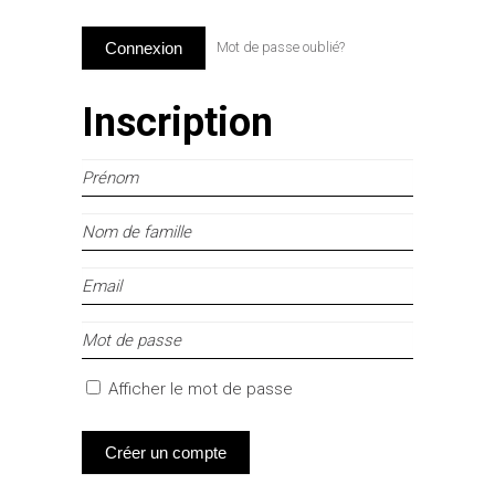
Connexion
Mot de passe oublié?
Inscription
Prénom
Nom
de
Email
famille
Entrez
un
mot
Afficher le mot de passe
de
passe
Créer un compte