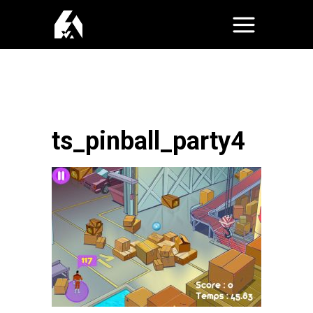
ts_pinball_party4