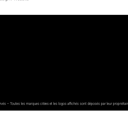
és – Toutes les marques citées et les logos affichés sont déposés par leur propriétaire