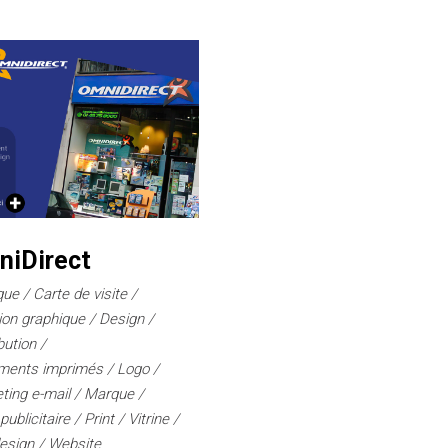
niDirect
que
Carte de visite
ion graphique
Design
bution
ments imprimés
Logo
ting e-mail
Marque
publicitaire
Print
Vitrine
esign
Website