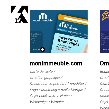
monimmeuble.com
Om
Carte de visite
Bouti
Création graphique
Créat
Documents imprimés
Immobilier
Distri
Logo
Marketing e-mail
Marque
Docu
Objet publicitaire
Vitrine
Marke
Webdesign
Website
Objet 
Webd