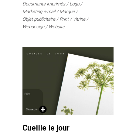
Documents imprimés
Logo
Marketing e-mail
Marque
Objet publicitaire
Print
Vitrine
Webdesign
Website
Cueille le jour